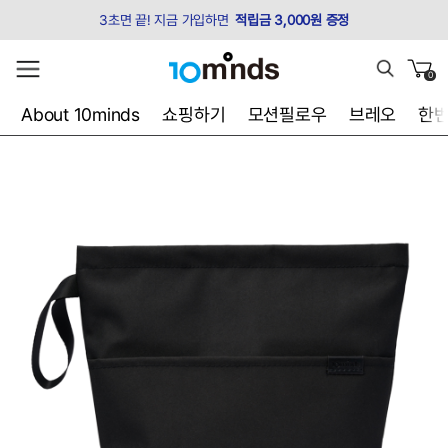
3초면 끝! 지금 가입하면
적립금 3,000원 증정
0
About 10minds
쇼핑하기
모션필로우
브레오
한