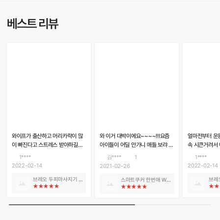
베스트 리뷰
와이프가 출산하고 머리카락이 많
와 이거 대박이에요~~~~!!!요즘
얼마전부터 운동
이 빠진다고 스트레스 받아하길래
아이들이 어딜 안가니 애들 보랴 밥
속 시큰거려서 
구매했어요. 이런걸 왜샀냐고 잔소
하랴 너무 힘들었는데 티비 방송보
레오에서 좋은
1****
김****
1
1****
리 하더니 한번 써보고 엄청 좋아하
다가 아 저거다 해서바로 질럿네요
건졌네요^^ 
2022-02-14
2022-02-14
2021-02-26
네요 ㅎㅎㅎ 그리고 리퍼제품이라
어제 도착하자마자 아이들 저녁은
고 같이 득템한
브레오 두피마사지기 ScalpStone(리퍼브)
큰 기대 안하고 구매했어요. 근데
해물 크림파스타로신랑꺼는 두부
쓸께요 감사합
스마트쿠커 한번애 White
이거 리퍼제품 맞나요? 아무리봐도
김치찜 도전해봤어요!!!두개 다 찜
새제품같에요.. 대박이네요. 외관상
기능으로 30분하니 알맞게 잘 익었
기스도 하나 없고 작동도 잘되고 아
어요파스타도 따로 안삶고 하니 너
무리봐도 너무 맘이 드네요! 와이프
무 편해요저희 딸아이가 파스타 좋