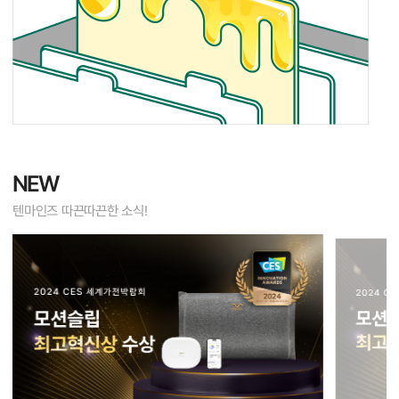
NEW
텐마인즈 따끈따끈한 소식!