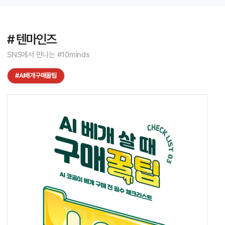
한테 감동도 주고 저도 퇴근하고 쓰
아하는데 앞으로 많이 쓸거 같아요!
는데 너무 시원하고 좋아요. 아직
오늘 저녁도 된장찌개 도전해봐야
샴푸할때 사용은 안했는데 굳이 샴
겠네요 이번엔 밥도 함 지어보려고
푸할때 안써도 될거같아요. 저는 오
요아마 잘 되겠죠? 기대 만빵이네
# 텐마인즈
히려 샴푸하고 나와서 이걸로 마사
요~~~~
지하니까 잠이 솔솔오고 너무 좋네
SNS에서 만나는 #10minds
요.
#AI배개구매꿀팁