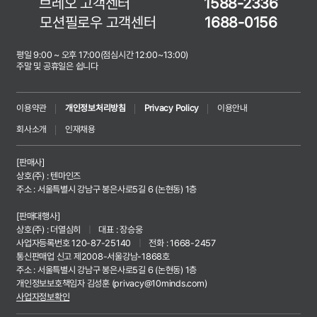
브레오 고객센터
1588-2336
모션필로우 고객센터
1688-0156
평일 9:00 ~ 오후 17:00(점심시간 12:00~13:00)
주말 및 공휴일은 쉽니다
이용약관
개인정보처리방침
Privacy Policy
이용안내
회사소개
인재채용
[판매사]
상호(주) : 텐마인즈
주소 : 서울특별시 강남구 봉은사로5길 6 (논현동) 1층
[판매대행사]
상호(주) : 더열심히
|
대표 : 장승웅
사업자등록번호 120-87-25140
|
전화 : 1668-2457
통신판매업 신고 제2008-서울강남-1868호
주소 : 서울특별시 강남구 봉은사로5길 6 (논현동) 1층
개인정보보호책임자 김성훈 (
privacy@10minds.com
)
사업자정보확인