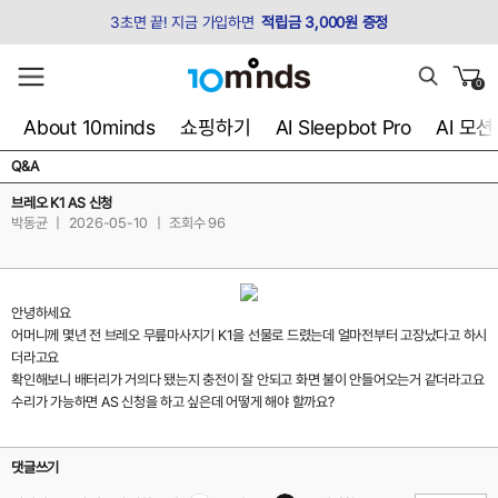
3초면 끝! 지금 가입하면
적립금 3,000원 증정
0
About 10minds
쇼핑하기
AI Sleepbot Pro
AI 모
Q&A
브레오 K1 AS 신청
박동균
|
2026-05-10
|
조회수 96
안녕하세요
어머니께 몇년 전 브레오 무릎마사지기 K1을 선물로 드렸는데 얼마전부터 고장났다고 하시
더라고요
확인해보니 배터리가 거의다 됐는지 충전이 잘 안되고 화면 불이 안들어오는거 같더라고요
수리가 가능하면 AS 신청을 하고 싶은데 어떻게 해야 할까요?
댓글쓰기