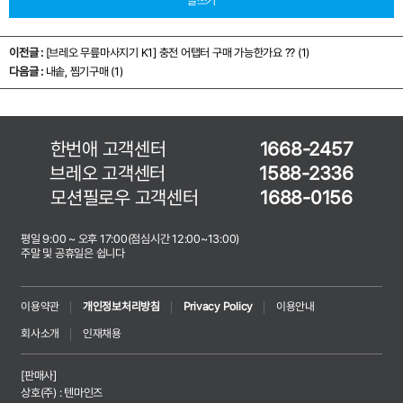
글쓰기
이전글 :
[브레오 무릎마사지기 K1]
충전 어탭터 구매 가능한가요 ?? (1)
다음글 :
내솥, 찜기구매 (1)
한번애 고객센터
1668-2457
브레오 고객센터
1588-2336
모션필로우 고객센터
1688-0156
평일 9:00 ~ 오후 17:00(점심시간 12:00~13:00)
주말 및 공휴일은 쉽니다
이용약관
개인정보처리방침
Privacy Policy
이용안내
회사소개
인재채용
[판매사]
상호(주) : 텐마인즈