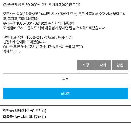
(제품 구매 금액 30,000원 미만 택배비 3,000원 추가)
주문자분 성함 / 입금자명 / 휴대폰 번호 / 정확한 주소/ 주문 제품명과 수량 기재 부탁드리
고, 그리고, 저희 입금계좌
우리은행 1005-601-321929 주식회사 더열심히
로 입금해 주시고 문의로 위의 내용 남겨 주시면 발송 처리해드리겠습니다.
한번애 고객센터 1668-2457번으로 전화주시면
친절하게 안내해 드리겠습니다.
(월~금 오전 9시~12시 / 13시~17시/토~일, 공휴일 휴무)
감사합니다.
수정
삭제
답변
목록
글쓰기
이전글 :
브레오 K1 AS 신청 (1)
다음글 :
Re: 내솥, 찜기구매 (1)