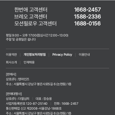
한번애 고객센터
1668-2457
브레오 고객센터
1588-2336
모션필로우 고객센터
1688-0156
평일 9:00 ~ 오후 17:00(점심시간 12:00~13:00)
주말 및 공휴일은 쉽니다
이용약관
개인정보처리방침
Privacy Policy
이용안내
회사소개
인재채용
[판매사]
상호(주) : 텐마인즈
주소 : 서울특별시 강남구 봉은사로5길 6 (논현동) 1층
[판매대행사]
상호(주) : 더열심히
|
대표 : 장승웅
사업자등록번호 120-87-25140
|
전화 : 1668-2457
통신판매업 신고 제2008-서울강남-1868호
주소 : 서울특별시 강남구 봉은사로5길 6 (논현동) 1층