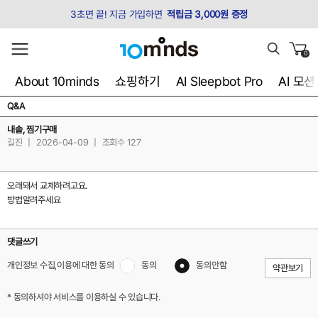
3초면 끝! 지금 가입하면
적립금 3,000원 증정
0
About 10minds
쇼핑하기
AI Sleepbot Pro
AI 모
Q&A
내솥, 찜기구매
길진
|
2026-04-09
|
조회수 127
오래돼서 교체하려고요.
방법알려주세요
댓글쓰기
개인정보 수집,이용에 대한 동의
동의
동의안함
약관보기
* 동의하셔야 서비스를 이용하실 수 있습니다.