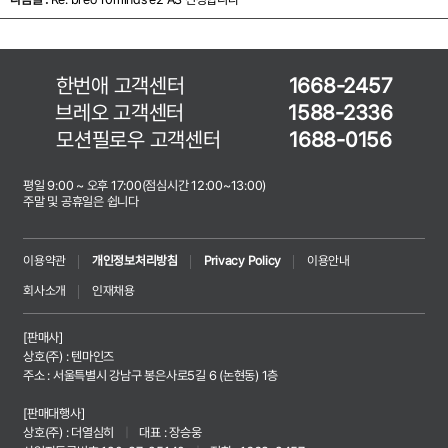
한번애 고객센터
1668-2457
브레오 고객센터
1588-2336
모션필로우 고객센터
1688-0156
평일 9:00 ~ 오후 17:00(점심시간 12:00~13:00)
주말 및 공휴일은 쉽니다
이용약관
개인정보처리방침
Privacy Policy
이용안내
회사소개
인재채용
[판매사]
상호(주) : 텐마인즈
주소 : 서울특별시 강남구 봉은사로5길 6 (논현동) 1층
[판매대행사]
상호(주) : 더열심히
|
대표 : 장승웅