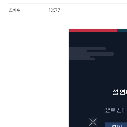
조회수
10577