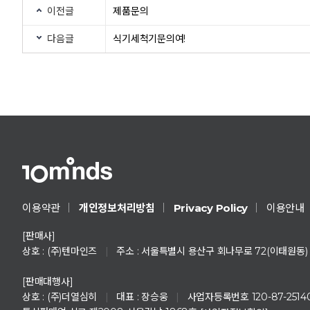
이전글
제품문의
다음글
식기세척기문의여!
Privacy Policy
이용약관
개인정보처리방침
이용안내
[판매사]
상호 : (주)텐마인즈
|
주소 : 서울특별시 용산구 회나무로 72(이태원동)
[판매대행사]
상호 : (주)더열심히
|
대표 : 장승웅
|
사업자등록번호 120-87-2514