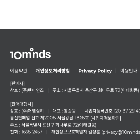
Privacy Policy
이용약관
개인정보처리방침
이용안내
[판매사]
상호 : (주)텐마인즈
|
주소 : 서울특별시 용산구 회나무로 72(이태원동)
[판매대행사]
상호 : (주)더열심히
|
대표 : 장승웅
|
사업자등록번호 120-87-2514
통신판매업 신고 제2008-서울강남-1868호
[사업자정보확인]
주소 : 서울특별시 용산구 회나무로 72(이태원동)
전화 : 1668-2457
|
개인정보보호책임자 김성훈 (
privacy@10mind