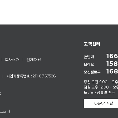
고객센터
166
한번애
회사소개
인재채용
158
브레오
168
모션필로우
|
사업자등록번호 : 211-87-57588
평일 오전 9:00 ~ 오후
점심 오후 12:00 ~ 오후
토 / 일 / 공휴일 휴무
0
Q&A 게시판
)
s.com