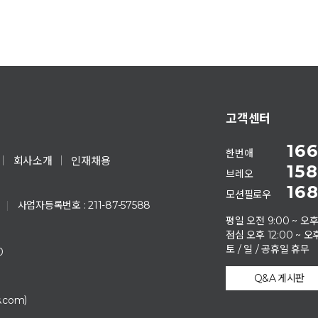
고객센터
166
한번애
회사소개
인재채용
158
브레오
168
모션필로우
|
사업자등록번호 : 211-87-57588
평일 오전 9:00 ~ 오후
점심 오후 12:00 ~ 오후
토 / 일 / 공휴일 휴무
0
Q&A 게시판
)
s.com