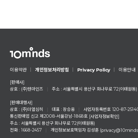
Privacy Policy
이용약관
개인정보처리방침
이용안내
[판매사]
상호 : (주)텐마인즈
|
주소 : 서울특별시 용산구 회나무로 72(이태원동)
[판매대행사]
상호 : (주)더열심히
|
대표 : 장승웅
|
사업자등록번호 120-87-2514
통신판매업 신고 제2008-서울강남-1868호
[사업자정보확인]
주소 : 서울특별시 용산구 회나무로 72(이태원동)
전화 : 1668-2457
|
개인정보보호책임자 김성훈 (
privacy@10mind