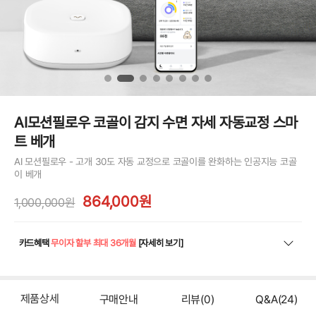
AI모션필로우 코골이 감지 수면 자세 자동교정 스마
트 베개
AI 모션필로우 - 고개 30도 자동 교정으로 코골이를 완화하는 인공지능 코골
이 베개
864,000원
1,000,000원
카드혜택
무이자 할부 최대 36개월
[자세히 보기]
제품상세
구매안내
리뷰
(0)
Q&A
(24)