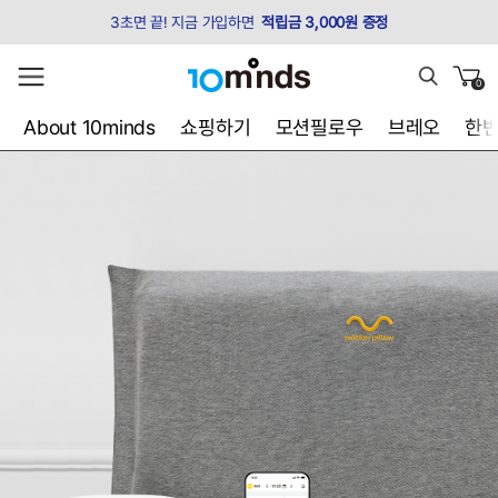
3초면 끝! 지금 가입하면
적립금 3,000원 증정
0
About 10minds
쇼핑하기
모션필로우
브레오
한