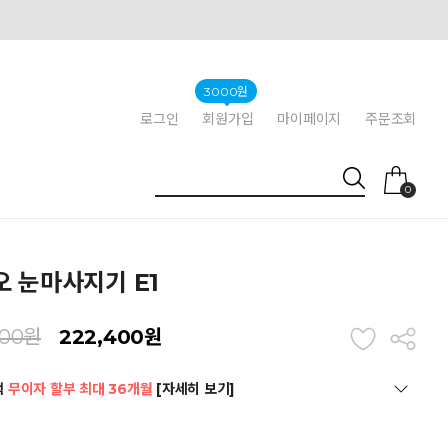
3000원
로그인
회원가입
마이페이지
주문조회
0
 눈마사지기 E1
000원
222,400
원
택
무이자 할부 최대 36개월
[자세히 보기]