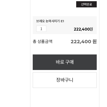
선택완료
브레오 눈마사지기 E1
222,400
원
222,400
원
총 상품금액
바로 구매
장바구니