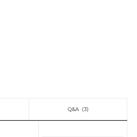
Q&A
(3)