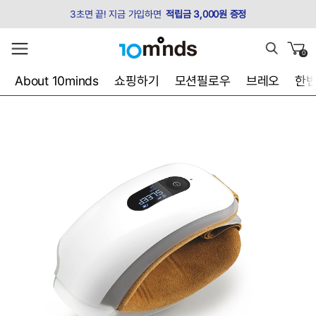
3초면 끝! 지금 가입하면
적립금 3,000원 증정
0
About 10minds
쇼핑하기
모션필로우
브레오
한