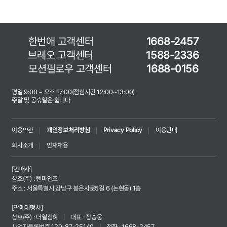
한번애 고객센터
1668-2457
브레오 고객센터
1588-2336
모션필로우 고객센터
1688-0156
평일 9:00 ~ 오후 17:00(점심시간 12:00~13:00)
주말 및 공휴일은 쉽니다
이용약관
개인정보처리방침
Privacy Policy
이용안내
회사소개
인재채용
[판매사]
상호(주) : 텐마인즈
주소 : 서울특별시 강남구 봉은사로5길 6 (논현동) 1층
[판매대행사]
상호(주) : 더열심히
|
대표 : 장승웅
사업자등록번호 120-87-25140
|
전화 : 1668-2457