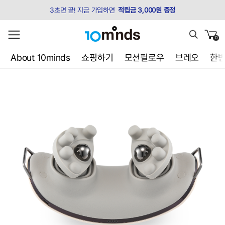
3초면 끝! 지금 가입하면
적립금 3,000원 증정
0
About 10minds
쇼핑하기
모션필로우
브레오
한