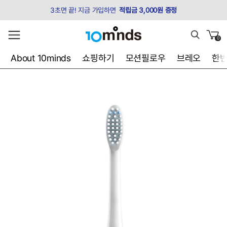
3초면 끝! 지금 가입하면
적립금 3,000원 증정
0
About 10minds
쇼핑하기
모션필로우
브레오
한