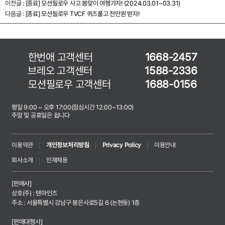
이전글 :
[종료] 모션필로우 사고 봄맞이 여행가자! (2024.03.01~03.31)
다음글 :
[종료] 모션필로우 TVCF 퀴즈풀고 천만원 받자!
한번애 고객센터
1668-2457
브레오 고객센터
1588-2336
모션필로우 고객센터
1688-0156
평일 9:00 ~ 오후 17:00(점심시간 12:00~13:00)
주말 및 공휴일은 쉽니다
이용약관
개인정보처리방침
Privacy Policy
이용안내
회사소개
인재채용
[판매사]
상호(주) : 텐마인즈
주소 : 서울특별시 강남구 봉은사로5길 6 (논현동) 1층
[판매대행사]