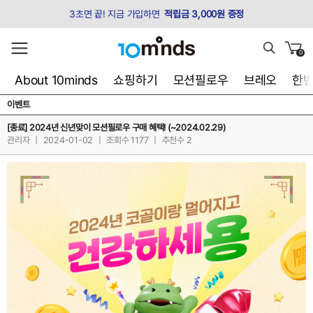
3초면 끝! 지금 가입하면
적립금 3,000원 증정
0
About 10minds
쇼핑하기
모션필로우
브레오
한
이벤트
[종료] 2024년 신년맞이 모션필로우 구매 혜택! (~2024.02.29)
관리자
|
2024-01-02
|
조회수 1177
|
추천수 2