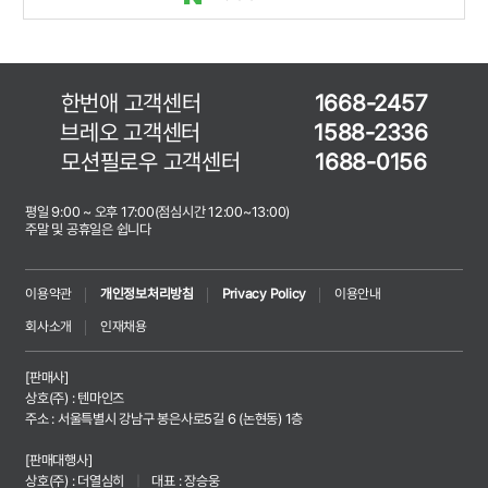
한번애 고객센터
1668-2457
브레오 고객센터
1588-2336
모션필로우 고객센터
1688-0156
평일 9:00 ~ 오후 17:00(점심시간 12:00~13:00)
주말 및 공휴일은 쉽니다
이용약관
개인정보처리방침
Privacy Policy
이용안내
회사소개
인재채용
[판매사]
상호(주) : 텐마인즈
주소 : 서울특별시 강남구 봉은사로5길 6 (논현동) 1층
[판매대행사]
상호(주) : 더열심히
|
대표 : 장승웅