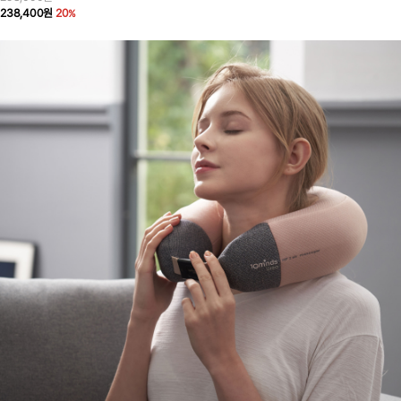
238,400원
20