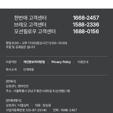
한번애 고객센터
1668-2457
브레오 고객센터
1588-2336
모션필로우 고객센터
1688-0156
평일 9:00 ~ 오후 17:00(점심시간 12:00~13:00)
주말 및 공휴일은 쉽니다
이용약관
개인정보처리방침
Privacy Policy
이용안내
회사소개
인재채용
[판매사]
상호(주) : 텐마인즈
주소 : 서울특별시 강남구 봉은사로5길 6 (논현동) 1층
[판매대행사]
상호(주) : 더열심히
|
대표 : 장승웅
사업자등록번호 120-87-25140
|
전화 : 1668-2457