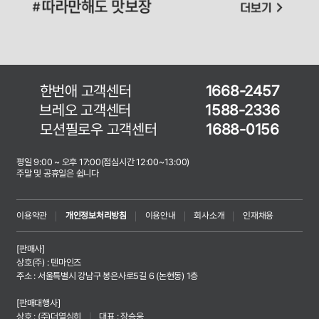
한번애 고객센터
1668-2457
브레오 고객센터
1588-2336
모션필로우 고객센터
1688-0156
평일 9:00 ~ 오후 17:00(점심시간 12:00~13:00)
주말 및 공휴일은 쉽니다
이용약관
개인정보처리방침
이용안내
회사소개
인재채용
[판매사]
상호(주) : 텐마인즈
주소 : 서울특별시 강남구 봉은사로5길 6 (논현동) 1층
[판매대행사]
상호 : (주)더열심히
|
대표 : 장승웅