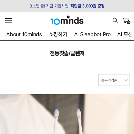
3초면 끝! 지금 가입하면
적립금 3,000원 증정
0
About 10minds
쇼핑하기
AI Sleepbot Pro
AI 모
전동칫솔/클렌져